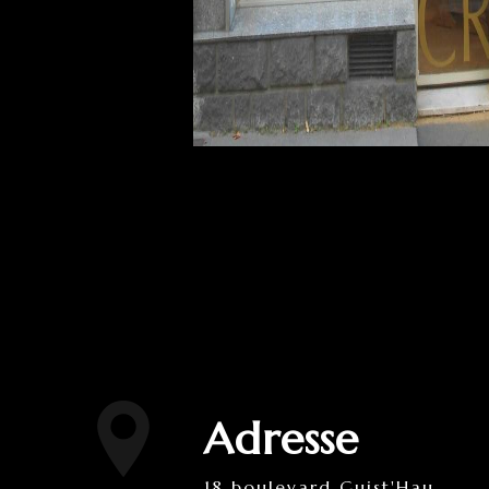
Adresse
18 boulevard Guist'Hau,