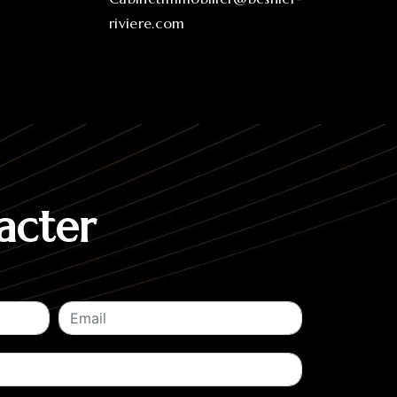
riviere.com
acter