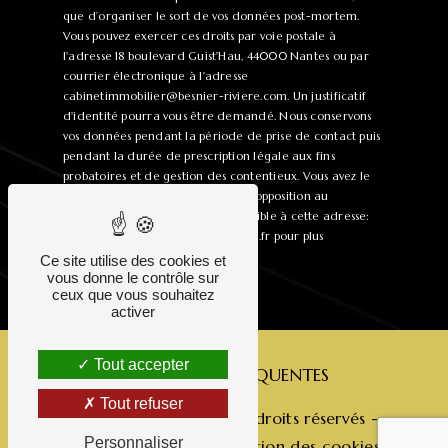
que d’organiser le sort de vos données post-mortem.
Vous pouvez exercer ces droits par voie postale à
l'adresse 18 boulevard Guist'Hau, 44000 Nantes ou par
courrier électronique à l'adresse
cabinetimmobilier@besnier-riviere.com. Un justificatif
d'identité pourra vous être demandé. Nous conservons
vos données pendant la période de prise de contact puis
pendant la durée de prescription légale aux fins
probatoires et de gestion des contentieux. Vous avez le
droit de vous inscrire sur la liste d'opposition au
démarchage téléphonique, disponible à cette adresse:
Bloctel.gouv.fr
. Consultez le site cnil.fr pour plus
d’informations sur vos droits.
Ce site utilise des cookies et
vous donne le contrôle sur
ceux que vous souhaitez
activer
Tout accepter
RECHERCHES FRÉQUENTES
Tout refuser
©
Vistalid
- 2026 - Tous droits réservés -
Personnaliser
Mentions légales
-
Gestion des cookies