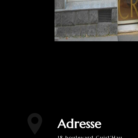
Adresse
18 boulevard Guist'Hau,