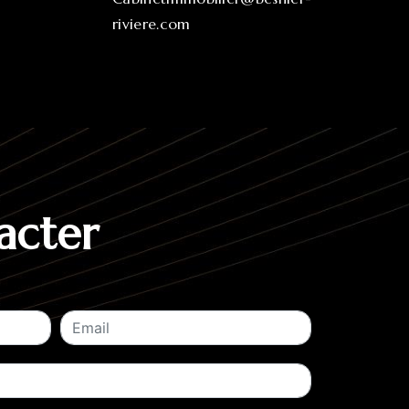
riviere.com
acter