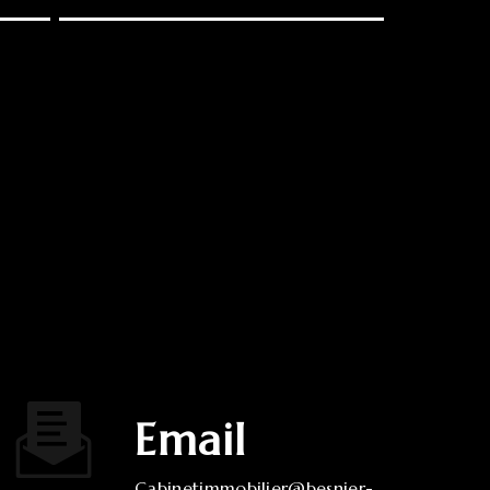
Email
cabinetimmobilier@besnier-