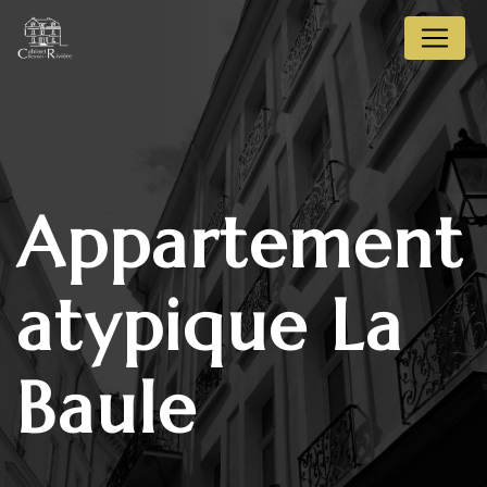
Panneau de gestion des cookies
appartement
atypique La
Baule