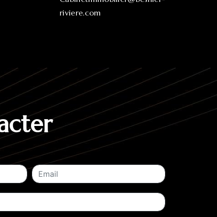
riviere.com
acter