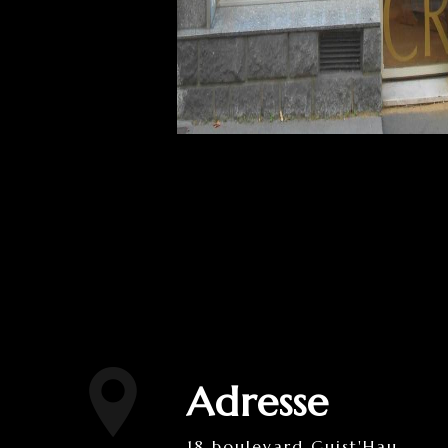
Adresse
18 boulevard Guist'Hau,