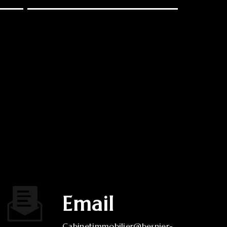
Email
cabinetimmobilier@besnier-